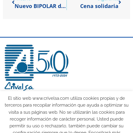
Nuevo BIPOLAR de Johnson & Johnson
Cena solidaria
El sitio web www.crivelsa.com utiliza cookies propias y de
Productos
Cursos
terceros para recopilar información que ayuda a optimizar su
Agrupaciones
Nosotros
visita a sus páginas web. No se utilizarán las cookies para
SMOC
Noticias
recoger información de carácter personal. Usted puede
permitir su uso o rechazarlo, también puede cambiar su
976 56 66 77
crivelsa@crivelsa.com
Polígono Argualas Nave 31
configuración siempre que lo desee. Encontrará más