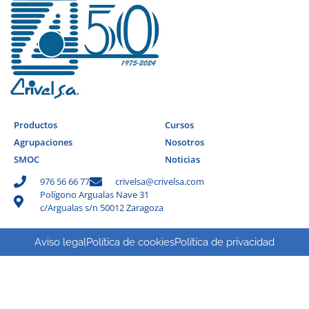
Productos
Cursos
Agrupaciones
Nosotros
SMOC
Noticias
976 56 66 77
crivelsa@crivelsa.com
Polígono Argualas Nave 31
c/Argualas s/n 50012 Zaragoza
Aviso legal
Política de cookies
Política de privacidad