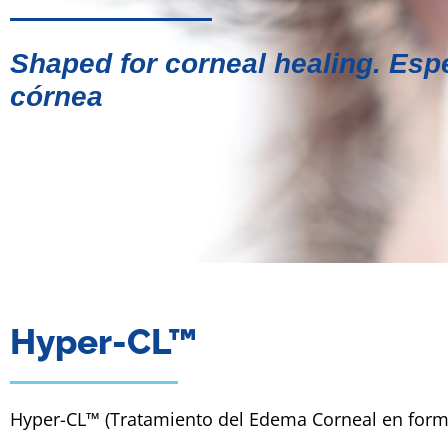
Shaped for corneal healing. Espec
córnea
EyeYon
Hyper-CL™
Hyper-CL™ (Tratamiento del Edema Corneal en forma