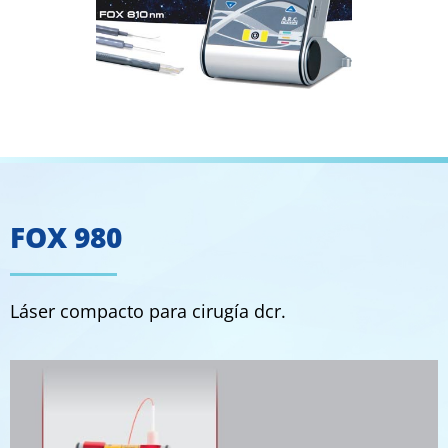
1
FOX 980
Láser compacto para cirugía dcr.