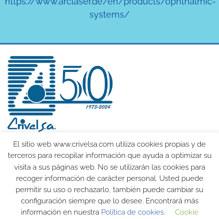
https://www.arclaser.de/en/products/ophthalmic-
systems/
El sitio web www.crivelsa.com utiliza cookies propias y de
Productos
Cursos
terceros para recopilar información que ayuda a optimizar su
Agrupaciones
Nosotros
visita a sus páginas web. No se utilizarán las cookies para
SMOC
Noticias
recoger información de carácter personal. Usted puede
permitir su uso o rechazarlo, también puede cambiar su
976 56 66 77
crivelsa@crivelsa.com
Polígono Argualas Nave 31
configuración siempre que lo desee. Encontrará más
c/Argualas s/n 50012 Zaragoza
información en nuestra
Política de cookies.
Cookie