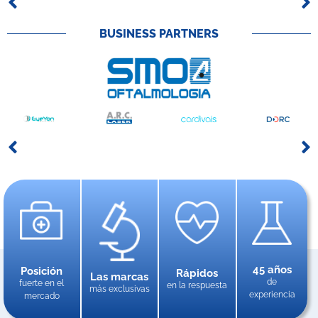
BUSINESS PARTNERS
45 años
Posición
Rápidos
Las marcas
de
fuerte en el
en la respuesta
más exclusivas
experiencia
mercado